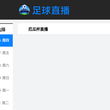
厄瓜杯直播
选择
6
周四
7
周五
8
周六
9
周日
0
周一
1
周二