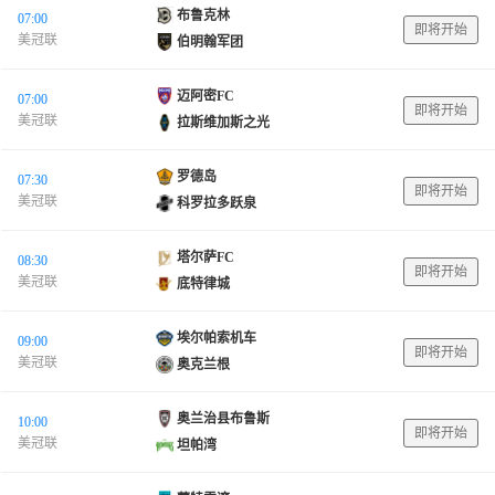
布鲁克林
07:00
即将开始
美冠联
伯明翰军团
迈阿密FC
07:00
即将开始
美冠联
拉斯维加斯之光
罗德岛
07:30
即将开始
美冠联
科罗拉多跃泉
塔尔萨FC
08:30
即将开始
美冠联
底特律城
埃尔帕索机车
09:00
即将开始
美冠联
奥克兰根
奥兰治县布鲁斯
10:00
即将开始
美冠联
坦帕湾